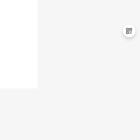
持
建
证
实
的
议
验
收
藏
退
出
登
录