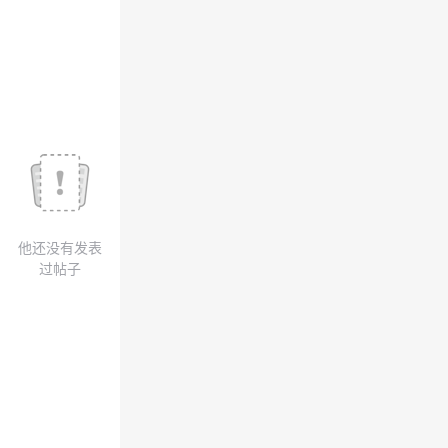
我
注
的
开
的
Programs
发
支
者
持
学
我
堂
他还没有发表
的
我
我
过帖子
技
的
的
我
术
云
课
的
我
支
声
程
认
的
我