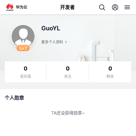
开发者
返
GuoYL
回
更多个人资料
Lv.1
0
0
0
个
成长值
关注
粉丝
我
人
个人勋章
的
主
TA还没获得勋章~
开
页
发