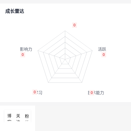
者
成长雷达
我
0
的
我
博
的
我
0
0
客
论
的
我
坛
圈
的
我
0
0
子
直
的
我
我
播
活
的
博
关
粉
客
注
丝
我
动
关
的