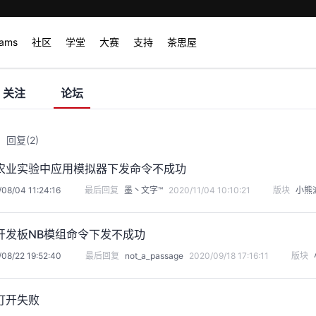
rams
社区
学堂
大赛
支持
茶思屋
关注
论坛
回复
(2)
农业实验中应用模拟器下发命令不成功
08/04 11:24:16
最后回复
墨丶文字™
2020/11/04 10:10:21
版块
小熊
开发板NB模组命令下发不成功
08/22 19:52:40
最后回复
not_a_passage
2020/09/18 17:16:11
版块
打开失败