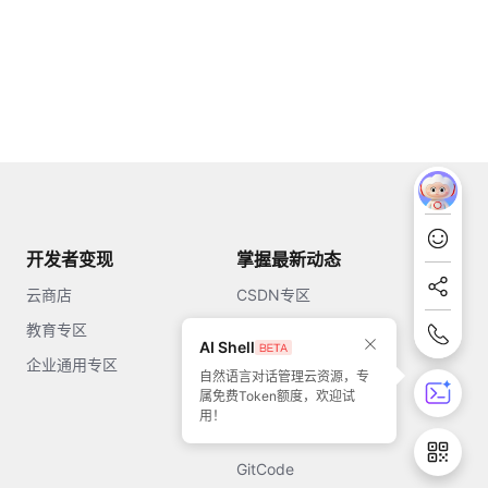
开发者变现
掌握最新动态
云商店
CSDN专区
教育专区
知乎
AI Shell
企业通用专区
开源中国
自然语言对话管理云资源，专
属免费Token额度，欢迎试
51CTO
用！
今日头条
GitCode