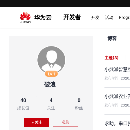
开发者
开发
活动
Prog
博客
|
主题
(3)
小熊派智慧
Lv.1
发布时间
2020/
破浪
小熊派农业
40
4
0
发布时间
2020/
成长值
关注
粉丝
+ 关注
私信
求助，串口