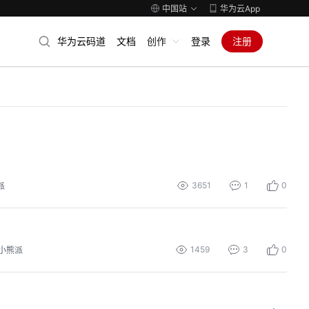
中国站
华为云App
华为云码道
文档
创作
登录
注册
3651
1
0
派
1459
3
0
小熊派