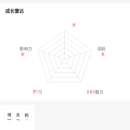
的
Programs
发
者
成长雷达
支
者
我
0
持
学
的
我
我
堂
博
的
我
0
0
的
我
客
论
的
我
我
技
的
坛
圈
的
我
的
我
0
0
术
云
子
直
的
我
课
的
我
支
声
播
活
的
程
认
的
我
博
关
粉
客
注
丝
持
建
动
关
证
实
的