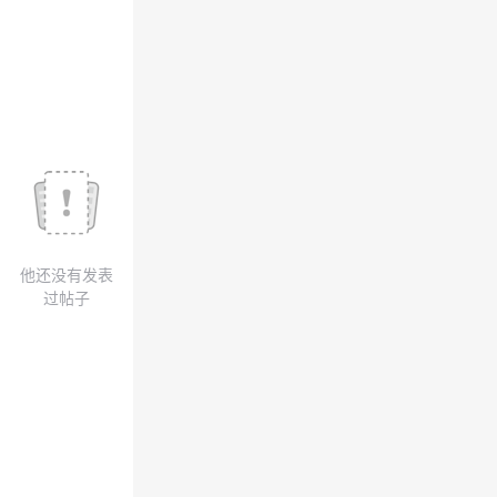
议
注
验
收
藏
他还没有发表
过帖子