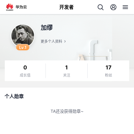
开发者
返
加缪
回
更多个人资料
Lv.1
0
1
17
个
成长值
关注
粉丝
我
人
个人勋章
我
的
主
TA还没获得勋章~
我
的
开
页
我
的
开
发