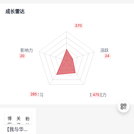
的
Programs
发
者
成长雷达
支
者
我
370
持
学
的
我
我
堂
博
的
我
20
24
的
我
客
论
的
我
我
技
的
坛
圈
的
我
的
我
285
475
术
云
子
直
的
我
课
的
我
支
声
播
活
的
程
认
的
我
博
关
粉
客
注
丝
持
建
动
关
证
实
的
【我与华为云认证】微认证历程
退