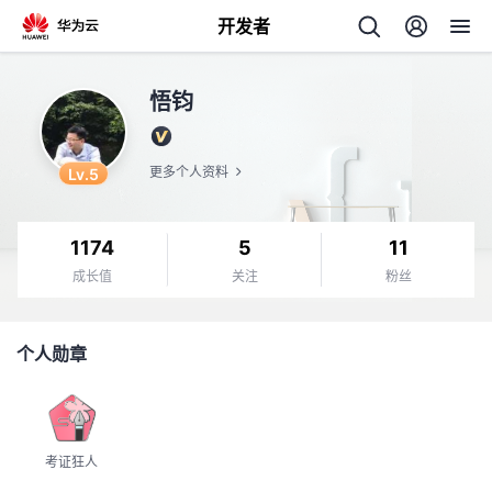
开发者
返
悟钧
回
Lv.5
更多个人资料
1174
5
11
个
成长值
关注
粉丝
我
人
个人勋章
我
的
主
我
的
开
页
考证狂人
我
的
开
发