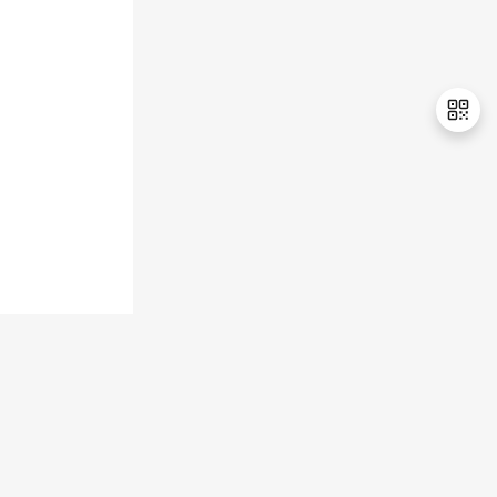
持
建
证
实
的
议
验
收
藏
退
出
登
录