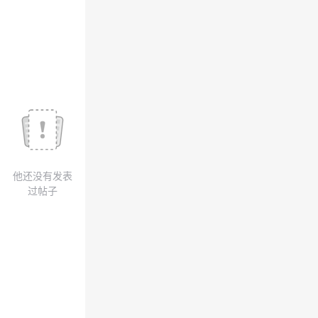
我
注
的
开
的
Programs
发
支
者
持
学
我
堂
他还没有发表
的
我
我
过帖子
技
的
的
我
术
云
课
的
我
支
声
程
认
的
我