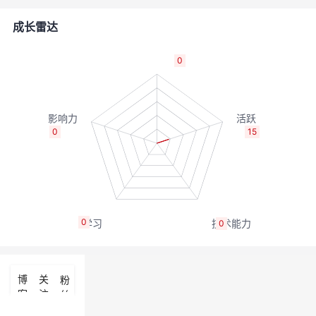
者
成长雷达
我
0
的
我
博
的
我
0
15
客
论
的
我
坛
圈
的
我
0
0
子
直
的
我
我
播
活
的
博
关
粉
客
注
丝
我
动
关
的