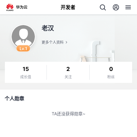
开发者
返
老汉
回
更多个人资料
Lv.1
15
2
0
个
成长值
关注
粉丝
我
人
个人勋章
的
主
TA还没获得勋章~
开
页
发