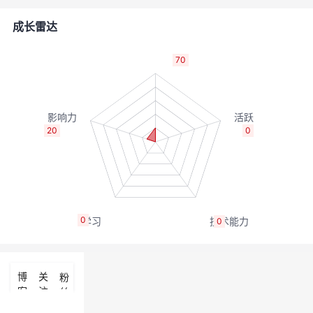
者
成长雷达
我
70
的
我
博
的
我
20
0
客
论
的
我
坛
圈
的
我
0
0
子
直
的
我
我
播
活
的
博
关
粉
客
注
丝
我
动
关
的