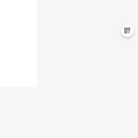
持
建
证
实
的
议
验
收
藏
退
出
登
录