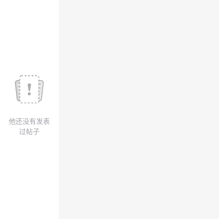
我
注
的
开
的
Programs
发
支
者
持
学
我
堂
他还没有发表
的
我
我
过帖子
技
的
的
我
术
云
课
的
我
支
声
程
认
的
我