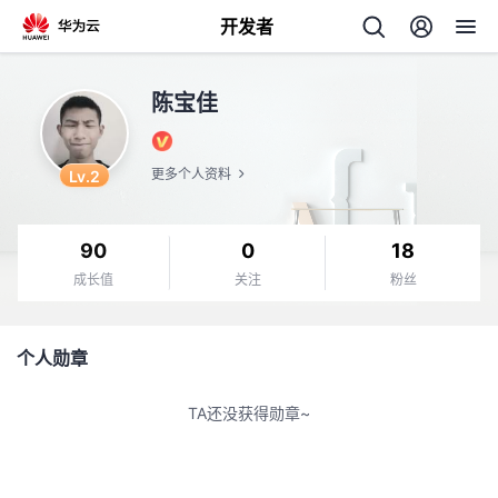
开发者
返
陈宝佳
回
Lv.2
更多个人资料
90
0
18
个
成长值
关注
粉丝
我
人
个人勋章
的
主
TA还没获得勋章~
开
页
发