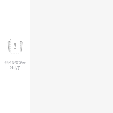
议
注
验
收
藏
他还没有发表
过帖子