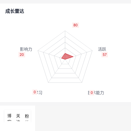
的
Programs
发
者
成长雷达
支
者
我
80
持
学
的
我
我
堂
博
的
我
20
57
的
我
客
论
的
我
我
技
的
坛
圈
的
我
的
我
0
0
术
云
子
直
的
我
课
的
我
支
声
播
活
的
程
认
的
我
博
关
粉
客
注
丝
持
建
动
关
证
实
的