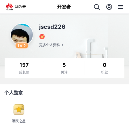
开发者
返
jscsd226
回
Lv.2
更多个人资料
157
5
0
个
成长值
关注
粉丝
我
人
个人勋章
我
的
主
我
的
开
页
活跃之星
我
的
开
发