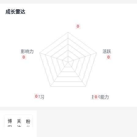
者
成长雷达
我
0
的
我
博
的
我
0
0
客
论
的
我
坛
圈
的
我
0
0
子
直
的
我
我
播
活
的
博
关
粉
客
注
丝
我
动
关
的