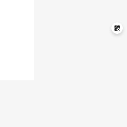
持
建
证
实
的
议
验
收
藏
退
出
登
录