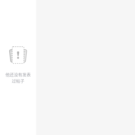
我
注
的
开
的
Programs
发
支
者
持
学
我
堂
他还没有发表
的
我
我
过帖子
技
的
的
我
术
云
课
的
我
支
声
程
认
的
我