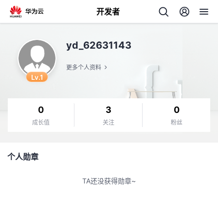
开发者
返
yd_62631143
回
更多个人资料
Lv.1
0
3
0
个
成长值
关注
粉丝
我
人
个人勋章
的
主
TA还没获得勋章~
开
页
发