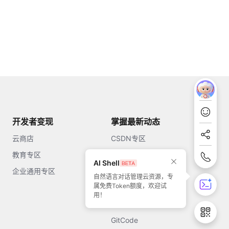
开发者变现
掌握最新动态
云商店
CSDN专区
教育专区
知乎
AI Shell
企业通用专区
开源中国
自然语言对话管理云资源，专
属免费Token额度，欢迎试
51CTO
用！
今日头条
GitCode