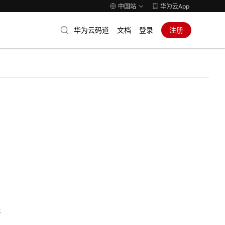
中国站
华为云App
华为云码道
文档
登录
注册
子