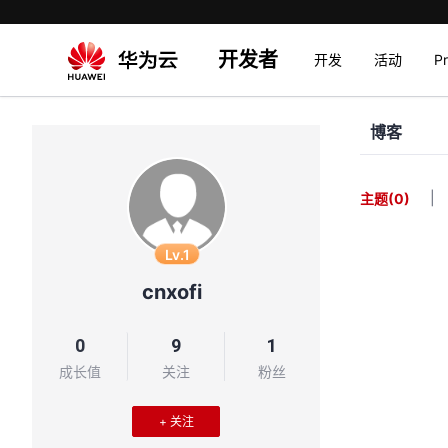
开发者
开发
活动
P
博客
|
主题
(0)
Lv.1
cnxofi
0
9
1
成长值
关注
粉丝
+ 关注