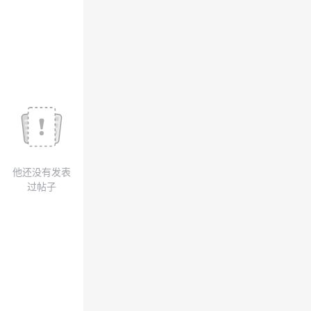
议
注
验
收
藏
他还没有发表
过帖子