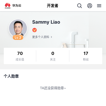
开发者
返
Sammy Liao
回
Lv.2
更多个人资料
70
0
17
个
成长值
关注
粉丝
我
人
个人勋章
我
的
主
TA还没获得勋章~
我
的
开
页
我
的
开
发