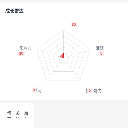
的
Programs
发
者
成长雷达
支
者
我
50
持
学
的
我
我
堂
博
的
我
20
0
的
我
客
论
的
我
我
技
的
坛
圈
的
我
的
我
0
0
术
云
子
直
的
我
课
的
我
支
声
播
活
的
程
认
的
我
博
关
粉
客
注
丝
持
建
动
关
证
实
的