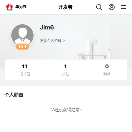
开发者
返
Jim6
回
更多个人资料
Lv.1
11
1
0
个
成长值
关注
粉丝
我
人
个人勋章
的
主
TA还没获得勋章~
开
页
发