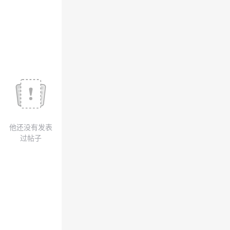
我
注
的
开
的
Programs
发
支
者
持
学
我
堂
他还没有发表
的
我
我
过帖子
技
的
的
我
术
云
课
的
我
支
声
程
认
的
我