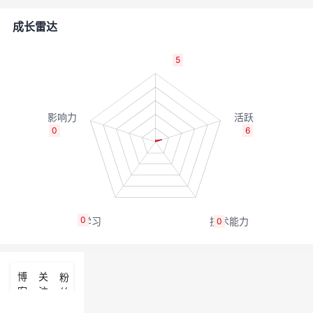
者
成长雷达
我
5
的
我
博
的
我
0
6
客
论
的
我
坛
圈
的
我
0
0
子
直
的
我
我
播
活
的
博
关
粉
客
注
丝
我
动
关
的