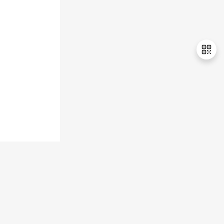
持
建
证
实
的
议
验
收
藏
退
出
登
录