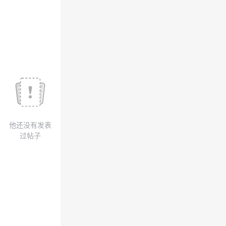
我
注
的
开
的
Programs
发
支
者
持
学
我
堂
他还没有发表
的
我
我
过帖子
技
的
的
我
术
云
课
的
我
支
声
程
认
的
我