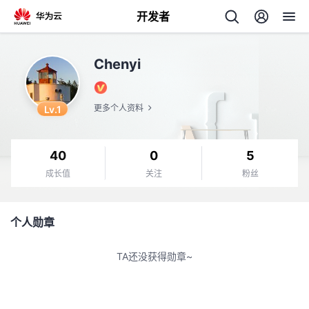
开发者
返
Chenyi
回
Lv.1
更多个人资料
40
0
5
个
成长值
关注
粉丝
我
人
个人勋章
的
主
TA还没获得勋章~
开
页
发