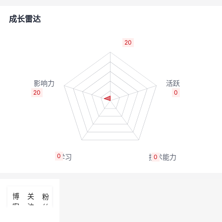
者
成长雷达
我
20
的
我
博
的
我
20
0
客
论
的
我
坛
圈
的
我
0
0
子
直
的
我
我
播
活
的
博
关
粉
客
注
丝
我
动
关
的