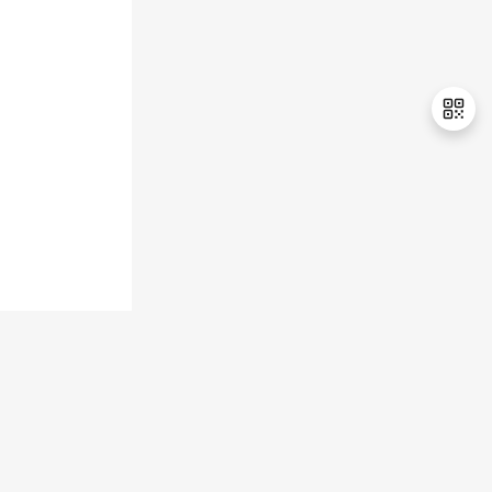
持
建
证
实
的
议
验
收
藏
退
出
登
录