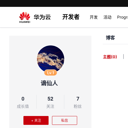
开发者
开发
活动
Prog
博客
|
主题
(0)
Lv.1
谪仙人
0
52
7
成长值
关注
粉丝
+ 关注
私信