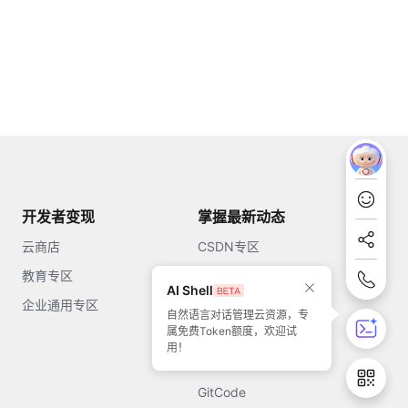
开发者变现
掌握最新动态
云商店
CSDN专区
教育专区
知乎
AI Shell
企业通用专区
开源中国
自然语言对话管理云资源，专
属免费Token额度，欢迎试
51CTO
用！
今日头条
GitCode