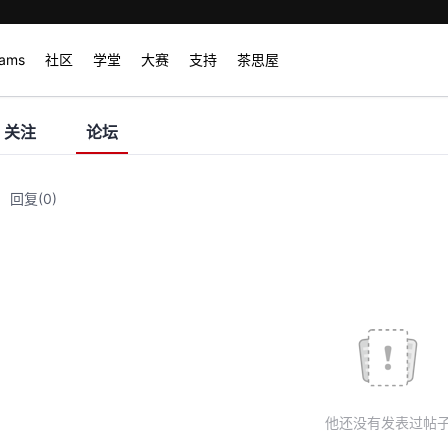
rams
社区
学堂
大赛
支持
茶思屋
关注
论坛
回复
(0)
他还没有发表过帖