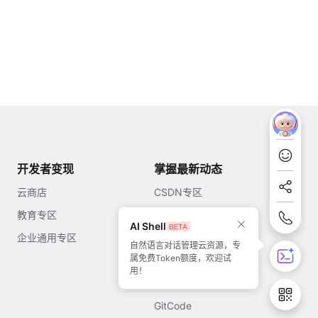
开发者变现
掌握最新动态
云商店
CSDN专区
教育专区
知乎
AI Shell
企业通用专区
开源中国
自然语言对话管理云资源，专
属免费Token额度，欢迎试
51CTO
用！
今日头条
GitCode