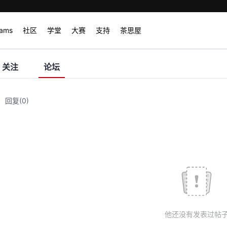
rams
社区
学堂
大赛
支持
茶思屋
关注
论坛
回复
(0)
他还没有发表过帖