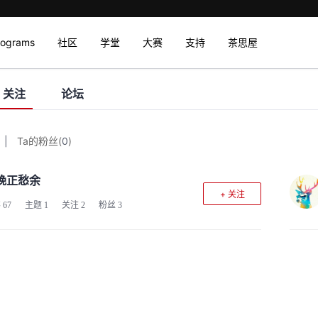
rograms
社区
学堂
大赛
支持
茶思屋
关注
论坛
|
Ta的粉丝
(
0
)
晚正愁余
+ 关注
客
67
主题
1
关注
2
粉丝
3