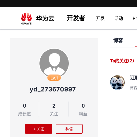
开发者
开发
活动
P
博客
Ta的关注
(2)
江
Lv.1
yd_273670997
博
0
2
0
成长值
关注
粉丝
+ 关注
私信