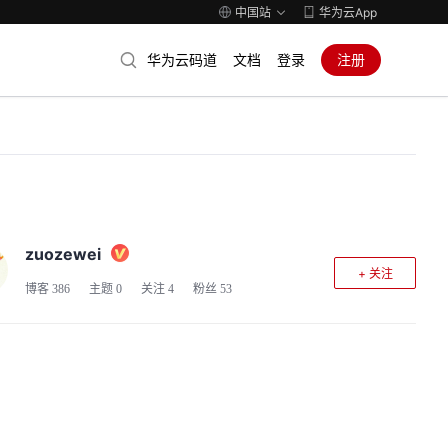
中国站
华为云App
华为云码道
文档
登录
注册
zuozewei
+ 关注
博客
386
主题
0
关注
4
粉丝
53