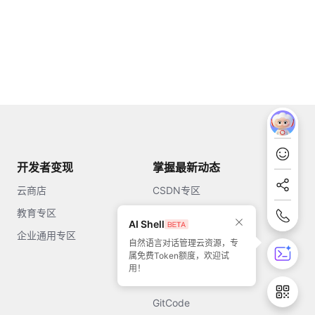
开发者变现
掌握最新动态
云商店
CSDN专区
教育专区
知乎
AI Shell
企业通用专区
开源中国
自然语言对话管理云资源，专
属免费Token额度，欢迎试
51CTO
用！
今日头条
GitCode