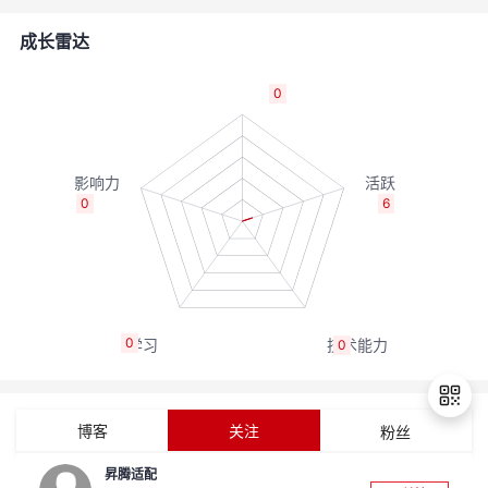
者
成长雷达
我
0
的
我
博
的
我
0
6
客
论
的
我
坛
圈
的
我
0
0
子
直
的
我
我
播
活
的
博客
关注
粉丝
我
动
关
的
昇腾适配
退