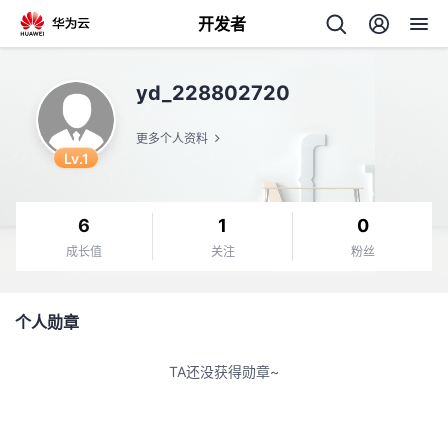
开发者
返
yd_228802720
回
更多个人资料
Lv.1
6
1
0
个
成长值
关注
粉丝
我
人
个人勋章
的
主
TA还没获得勋章~
开
页
发