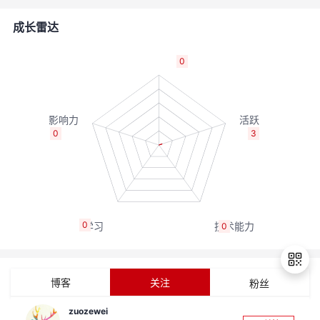
的
Programs
发
者
成长雷达
支
者
我
0
持
学
的
我
我
堂
博
的
我
0
3
的
我
客
论
的
我
我
技
的
坛
圈
的
我
的
我
0
0
术
云
子
直
的
我
课
的
我
支
声
播
活
的
程
认
的
我
博客
关注
粉丝
持
建
动
关
证
实
的
zuozewei
退