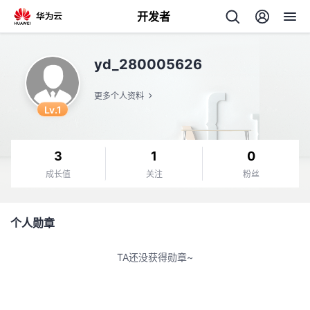
开发者
返
yd_280005626
回
更多个人资料
Lv.1
3
1
0
个
成长值
关注
粉丝
我
人
个人勋章
我
的
主
TA还没获得勋章~
我
的
开
页
我
的
开
发