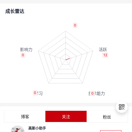
的
Programs
发
者
成长雷达
支
者
我
0
持
学
的
我
我
堂
博
的
我
0
12
的
我
客
论
的
我
我
技
的
坛
圈
的
我
的
我
0
0
术
云
子
直
的
我
课
的
我
支
声
播
活
的
程
认
的
我
博客
关注
粉丝
持
建
动
关
证
实
的
高斯小助手
退