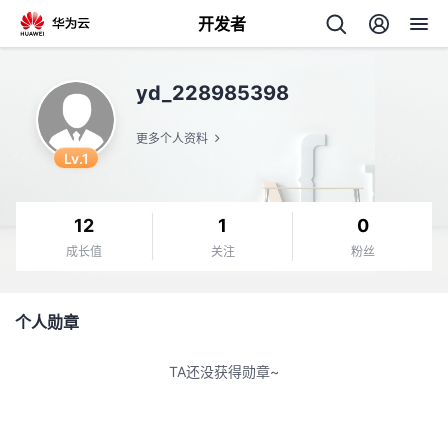
开发者
返
yd_228985398
回
更多个人资料
Lv.1
12
1
0
个
成长值
关注
粉丝
我
人
个人勋章
我
的
主
TA还没获得勋章~
我
的
开
页
我
的
开
发