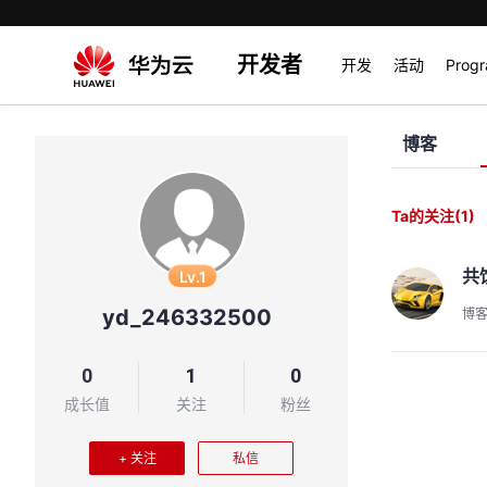
开发者
开发
活动
Prog
博客
Ta的关注
(1)
共
Lv.1
yd_246332500
博
0
1
0
成长值
关注
粉丝
+ 关注
私信