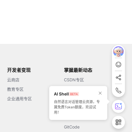
开发者变现
掌握最新动态
云商店
CSDN专区
教育专区
知乎
AI Shell
企业通用专区
开源中国
自然语言对话管理云资源，专
属免费Token额度，欢迎试
51CTO
用！
今日头条
GitCode