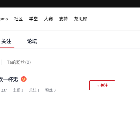
rams
社区
学堂
大赛
支持
茶思屋
关注
论坛
|
Ta的粉丝
(
0
)
饮一杯无
+ 关注
客
237
主题
1
关注
1
粉丝
3