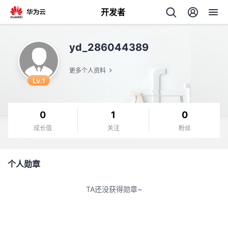
开发者
返
yd_286044389
回
更多个人资料
Lv.1
0
1
0
个
成长值
关注
粉丝
我
人
个人勋章
我
的
主
TA还没获得勋章~
我
的
开
页
我
的
开
发