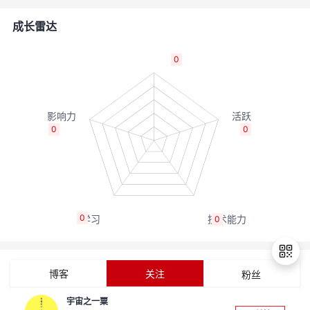
的
Programs
发
者
成长雷达
支
者
我
0
持
学
的
我
我
堂
博
的
我
0
0
的
我
客
论
的
我
我
技
的
坛
圈
的
我
的
我
0
0
术
云
子
直
的
我
课
的
我
支
声
播
活
的
程
认
的
我
博客
关注
粉丝
持
建
动
关
证
实
的
宇宙之一粟
退