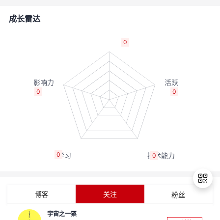
者
成长雷达
我
0
的
我
博
的
我
0
0
客
论
的
我
坛
圈
的
我
0
0
子
直
的
我
我
播
活
的
博客
关注
粉丝
我
动
关
的
宇宙之一粟
退