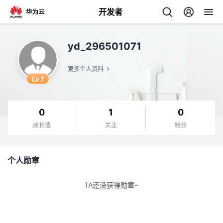
开发者
返
yd_296501071
回
更多个人资料
Lv.1
0
1
0
个
成长值
关注
粉丝
我
人
个人勋章
的
主
TA还没获得勋章~
开
页
发