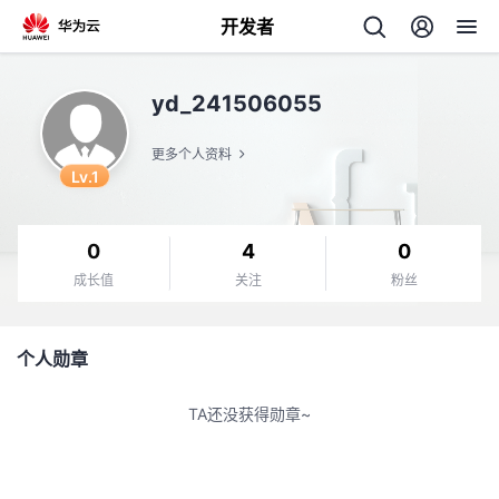
开发者
返
yd_241506055
回
更多个人资料
Lv.1
0
4
0
个
成长值
关注
粉丝
我
人
个人勋章
我
的
主
TA还没获得勋章~
我
的
开
页
我
的
开
发