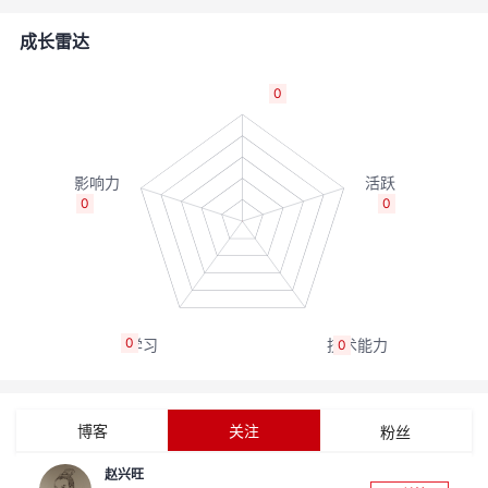
的
Programs
发
者
成长雷达
支
者
我
0
持
学
的
我
我
堂
博
的
我
0
0
的
我
客
论
的
我
我
技
的
坛
圈
的
我
的
我
0
0
术
云
子
直
的
我
课
的
我
支
声
播
活
的
程
认
的
我
博客
关注
粉丝
持
建
动
关
证
实
的
赵兴旺