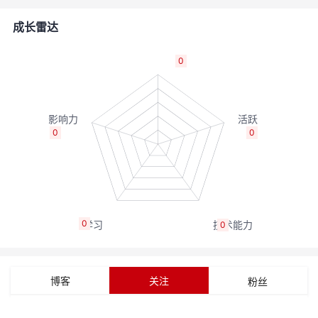
的
Programs
发
者
成长雷达
支
者
我
0
持
学
的
我
我
堂
博
的
我
0
0
的
我
客
论
的
我
我
技
的
坛
圈
的
我
的
我
0
0
术
云
子
直
的
我
课
的
我
支
声
播
活
的
程
认
的
我
博客
关注
粉丝
持
建
动
关
证
实
的