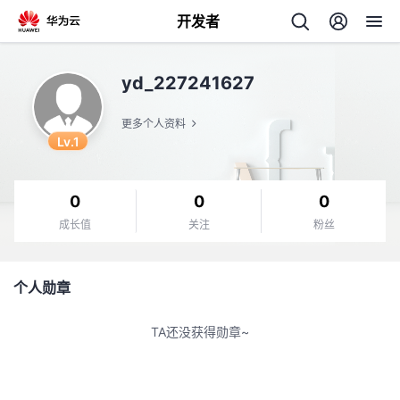
开发者
返
yd_227241627
回
更多个人资料
Lv.1
0
0
0
个
成长值
关注
粉丝
我
人
个人勋章
我
的
主
TA还没获得勋章~
我
的
开
页
我
的
开
发