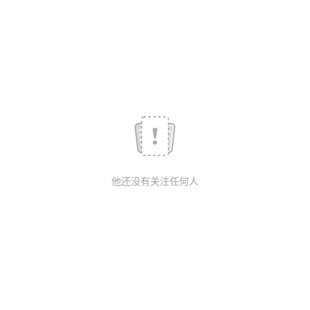
议
注
验
收
藏
他还没有关注任何人