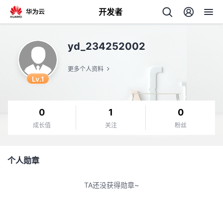
开发者
返
yd_234252002
回
更多个人资料
Lv.1
0
1
0
个
成长值
关注
粉丝
我
人
个人勋章
我
的
主
TA还没获得勋章~
我
的
开
页
我
的
开
发