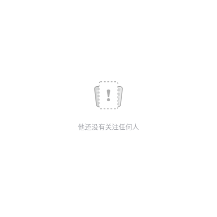
议
注
验
收
藏
他还没有关注任何人