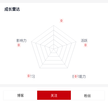
的
Programs
发
者
成长雷达
支
者
我
0
持
学
的
我
我
堂
博
的
我
0
0
的
我
客
论
的
我
我
技
的
坛
圈
的
我
的
我
0
0
术
云
子
直
的
我
课
的
我
支
声
播
活
的
程
认
的
我
博客
关注
粉丝
持
建
动
关
证
实
的