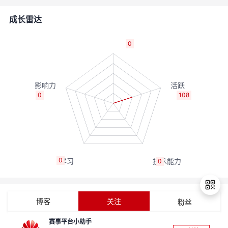
的
Programs
发
者
成长雷达
支
者
我
0
持
学
的
我
我
堂
博
的
我
0
108
的
我
客
论
的
我
我
技
的
坛
圈
的
我
的
我
0
0
术
云
子
直
的
我
课
的
我
支
声
播
活
的
程
认
的
我
博客
关注
粉丝
持
建
动
关
证
实
的
赛事平台小助手
退