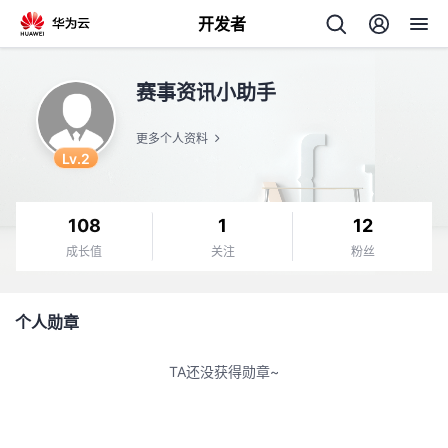
开发者
返
赛事资讯小助手
回
更多个人资料
Lv.2
108
1
12
个
成长值
关注
粉丝
我
人
个人勋章
我
的
主
TA还没获得勋章~
我
的
开
页
我
的
开
发