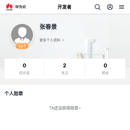
开发者
返
张春景
回
更多个人资料
Lv.1
0
2
0
个
成长值
关注
粉丝
我
人
个人勋章
的
主
TA还没获得勋章~
开
页
发