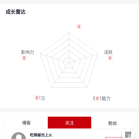
者
成长雷达
我
0
的
我
博
的
我
0
0
客
论
的
我
坛
圈
的
我
0
0
子
直
的
我
我
播
活
的
博客
关注
粉丝
我
动
关
的
吃辣椒也上火