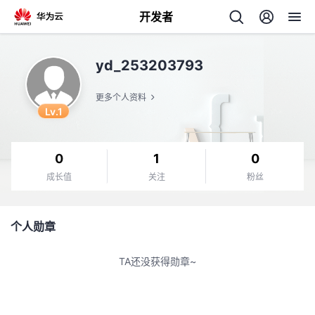
开发者
返
yd_253203793
回
更多个人资料
Lv.1
0
1
0
个
成长值
关注
粉丝
我
人
个人勋章
的
主
TA还没获得勋章~
开
页
发