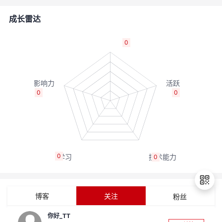
者
成长雷达
我
0
的
我
博
的
我
0
0
客
论
的
我
坛
圈
的
我
0
0
子
直
的
我
我
播
活
的
博客
关注
粉丝
我
动
关
的
你好_TT
退