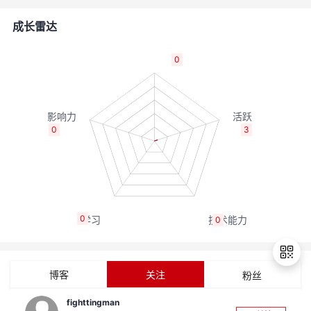
者
成长雷达
我
0
的
我
博
的
我
0
3
客
论
的
我
坛
圈
的
我
0
0
子
直
的
我
我
播
活
的
博客
关注
粉丝
我
动
关
的
fighttingman
退