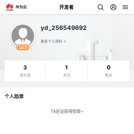
开发者
返
yd_256549692
回
更多个人资料
Lv.1
3
1
0
个
成长值
关注
粉丝
我
人
个人勋章
的
主
TA还没获得勋章~
开
页
发