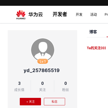
开发者
开发
活动
P
博客
Ta的关注
(0)
Lv.1
yd_257865519
3
0
0
成长值
关注
粉丝
+ 关注
私信