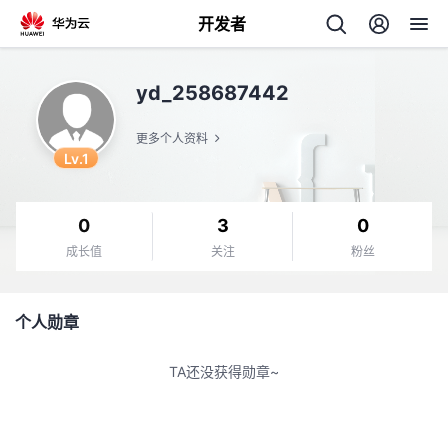
开发者
返
yd_258687442
回
更多个人资料
Lv.1
0
3
0
个
成长值
关注
粉丝
我
人
个人勋章
的
主
TA还没获得勋章~
开
页
发