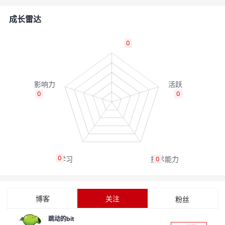
者
成长雷达
我
0
的
我
博
的
我
0
0
客
论
的
我
坛
圈
的
我
0
0
子
直
的
我
我
播
活
的
博客
关注
粉丝
我
动
关
的
跳动的bit