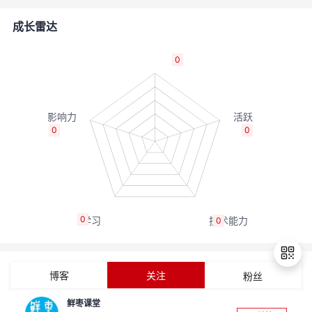
者
成长雷达
我
0
的
我
博
的
我
0
0
客
论
的
我
坛
圈
的
我
0
0
子
直
的
我
我
播
活
的
博客
关注
粉丝
我
动
关
的
鲜枣课堂
退