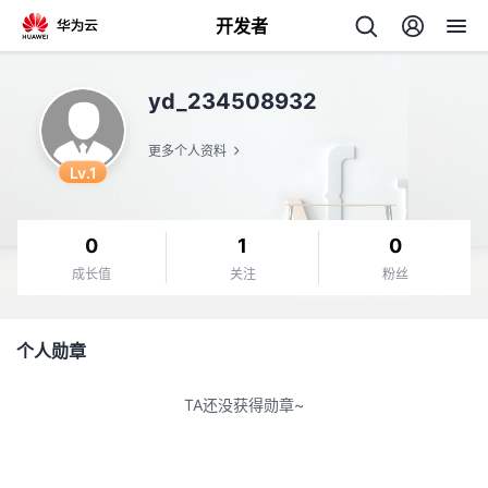
开发者
返
yd_234508932
回
更多个人资料
Lv.1
0
1
0
个
成长值
关注
粉丝
我
人
个人勋章
的
主
TA还没获得勋章~
开
页
发