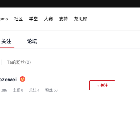
rams
社区
学堂
大赛
支持
茶思屋
关注
论坛
|
Ta的粉丝
(
0
)
ozewei
+ 关注
客
386
主题
0
关注
4
粉丝
53