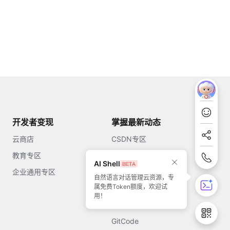
开发者变现
掌握最新动态
云商店
CSDN专区
教育专区
知乎
AI Shell
企业通用专区
开源中国
自然语言对话管理云资源，专
属免费Token额度，欢迎试
51CTO
用！
今日头条
GitCode