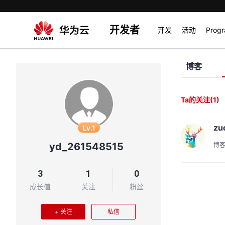
开发者
开发
活动
Prog
博客
Ta的关注
(1)
zu
Lv.1
yd_261548515
博
3
1
0
成长值
关注
粉丝
+ 关注
私信