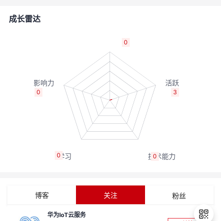
者
成长雷达
我
0
的
我
博
的
我
0
3
客
论
的
我
坛
圈
的
我
0
0
子
直
的
我
我
播
活
的
博客
关注
粉丝
我
动
关
的
华为IoT云服务