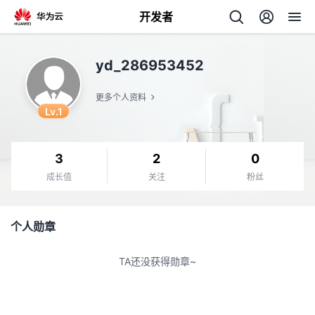
开发者
返
yd_286953452
回
更多个人资料
Lv.1
3
2
0
个
成长值
关注
粉丝
我
人
个人勋章
的
主
TA还没获得勋章~
开
页
发