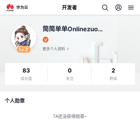
开发者
返
简简单单Onlinezuozuo
回
Lv.2
更多个人资料
83
0
2
个
成长值
关注
粉丝
我
人
个人勋章
的
主
TA还没获得勋章~
开
页
发