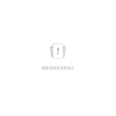
我
注
的
开
的
Programs
发
支
者
持
学
我
堂
他还没有关注任何人
的
我
我
技
的
的
我
术
云
课
的
我
支
声
程
认
的
我