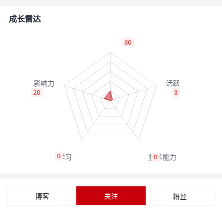
者
成长雷达
我
60
的
我
博
的
我
20
3
客
论
的
我
坛
圈
的
我
0
0
子
直
的
我
我
播
活
的
博客
关注
粉丝
我
动
关
的