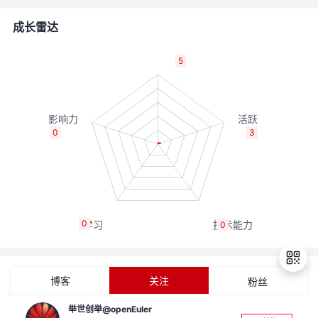
者
成长雷达
我
5
的
我
博
的
我
0
3
客
论
的
我
坛
圈
的
我
0
0
子
直
的
我
我
播
活
的
博客
关注
粉丝
我
动
关
的
举世创举@openEuler
退