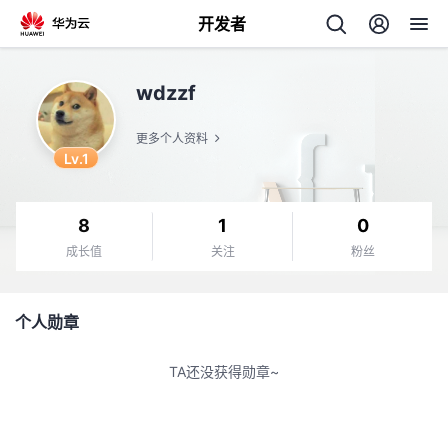
开发者
返
wdzzf
回
更多个人资料
Lv.1
8
1
0
个
成长值
关注
粉丝
我
人
个人勋章
的
主
TA还没获得勋章~
开
页
发