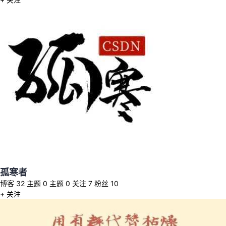
持
建
证
实
的
议
验
收
藏
孤寒者
博客
32
主题
0
主题
0
关注
7
粉丝
10
+ 关注