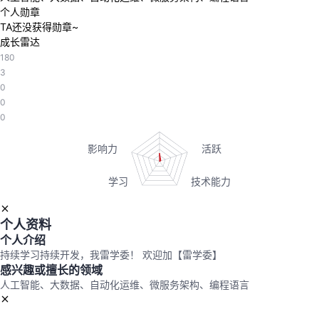
个人勋章
者
TA还没获得勋章~
成长雷达
180
我
3
0
的
我
0
0
博
的
我
客
论
的
我
坛
圈
的
我
个人资料
子
直
的
我
个人介绍
持续学习持续开发，我雷学委！ 欢迎加【雷学委】
我
播
活
的
感兴趣或擅长的领域
人工智能、大数据、自动化运维、微服务架构、编程语言
我
动
关
的