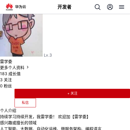
开发者
返
回
Lv.3
雷学委
更多个人资料
个
183
成长值
3
关注
我
人
0
粉丝
+ 关注
的
主
私信
个人介绍
开
页
持续学习持续开发，我雷学委！ 欢迎加【雷学委】
感兴趣或擅长的领域
发
人工智能、大数据、自动化运维、微服务架构、编程语言