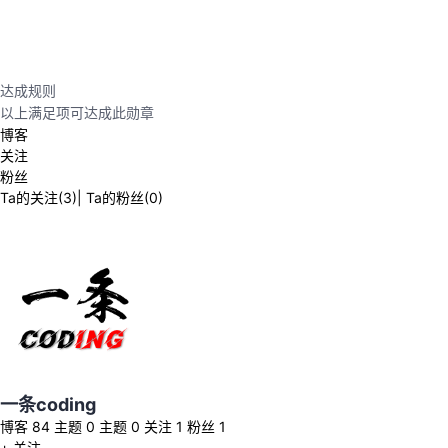
我
注
的
开
的
Programs
发
达成规则
以上满足
项可达成此勋章
支
者
博客
关注
持
学
粉丝
Ta的关注
(3)
|
Ta的粉丝
(
0
)
我
堂
的
我
我
技
的
的
我
术
云
课
的
我
一条coding
支
声
程
认
的
我
博客
84
主题
0
主题
0
关注
1
粉丝
1
+ 关注