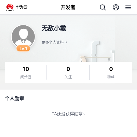
开发者
返
无敌小戴
回
更多个人资料
Lv.1
10
0
0
个
成长值
关注
粉丝
我
人
个人勋章
我
的
主
TA还没获得勋章~
我
的
开
页
我
的
开
发