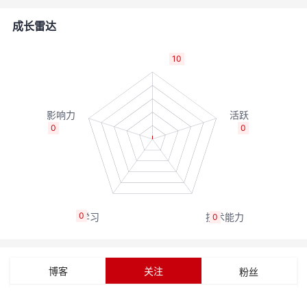
的
Programs
发
者
成长雷达
支
者
我
10
持
学
的
我
我
堂
博
的
我
0
0
的
我
客
论
的
我
我
技
的
坛
圈
的
我
的
我
0
0
术
云
子
直
的
我
课
的
我
支
声
播
活
的
程
认
的
我
博客
关注
粉丝
持
建
动
关
证
实
的