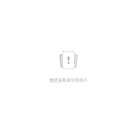
议
注
验
收
藏
他还没有关注任何人