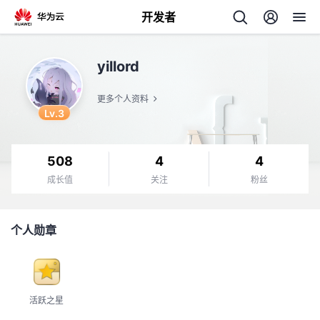
开发者
返
yillord
回
更多个人资料
Lv.3
508
4
4
个
成长值
关注
粉丝
我
人
个人勋章
的
主
开
页
活跃之星
发