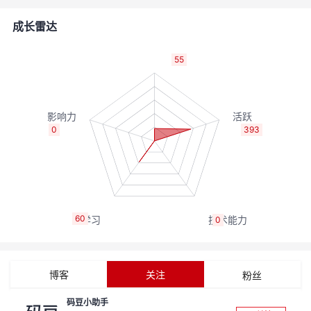
者
成长雷达
我
55
的
我
博
的
我
0
393
客
论
的
我
坛
圈
的
我
60
0
子
直
的
我
我
播
活
的
博客
关注
粉丝
我
动
关
的
码豆小助手