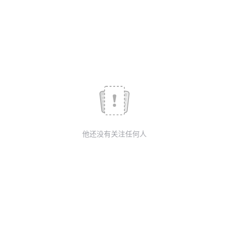
我
注
的
开
的
Programs
发
支
者
持
学
我
堂
他还没有关注任何人
的
我
我
技
的
的
我
术
云
课
的
我
支
声
程
认
的
我