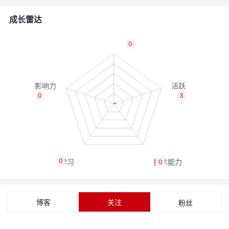
者
成长雷达
我
0
的
我
博
的
我
0
3
客
论
的
我
坛
圈
的
我
0
0
子
直
的
我
我
播
活
的
博客
关注
粉丝
我
动
关
的