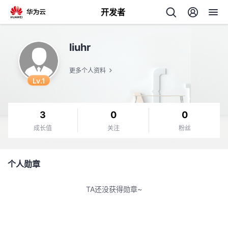
开发者
返
liuhr
回
更多个人资料
Lv.1
3
0
0
个
成长值
关注
粉丝
我
人
个人勋章
的
主
TA还没获得勋章~
开
页
发