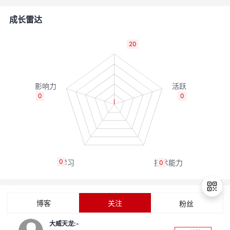
者
成长雷达
我
20
的
我
博
的
我
0
0
客
论
的
我
坛
圈
的
我
0
0
子
直
的
我
我
播
活
的
博客
关注
粉丝
我
动
关
的
大威天龙:-
退