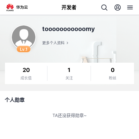
开发者
返
tooooooooooomy
回
更多个人资料
Lv.1
20
1
0
个
成长值
关注
粉丝
我
人
个人勋章
的
主
TA还没获得勋章~
开
页
发