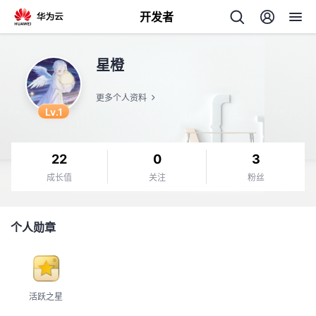
开发者
返
星橙
回
更多个人资料
Lv.1
22
0
3
个
成长值
关注
粉丝
我
人
个人勋章
的
主
开
页
活跃之星
发