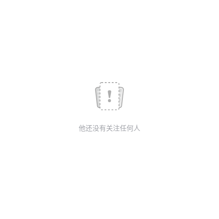
我
注
的
开
的
Programs
发
支
者
持
学
我
堂
他还没有关注任何人
的
我
我
技
的
的
我
术
云
课
的
我
支
声
程
认
的
我