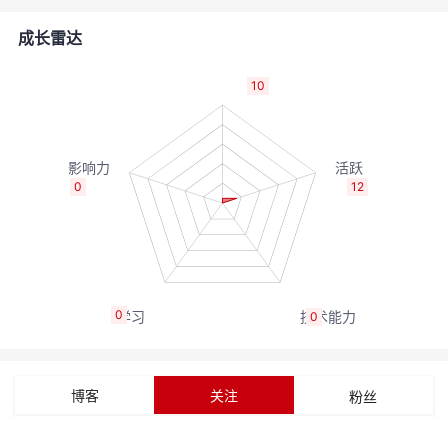
者
成长雷达
我
10
的
我
博
的
我
0
12
客
论
的
我
坛
圈
的
我
0
0
子
直
的
我
我
播
活
的
博客
关注
粉丝
我
动
关
的