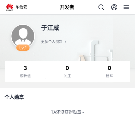
开发者
返
于江威
回
更多个人资料
Lv.1
3
0
0
个
成长值
关注
粉丝
我
人
个人勋章
我
的
主
TA还没获得勋章~
我
的
开
页
我
的
开
发