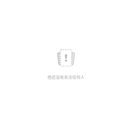
议
注
验
收
藏
他还没有关注任何人