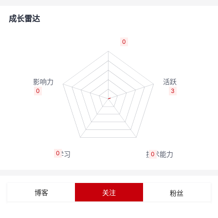
的
Programs
发
者
成长雷达
支
者
我
0
持
学
的
我
我
堂
博
的
我
0
3
的
我
客
论
的
我
我
技
的
坛
圈
的
我
的
我
0
0
术
云
子
直
的
我
课
的
我
支
声
播
活
的
程
认
的
我
博客
关注
粉丝
持
建
动
关
证
实
的