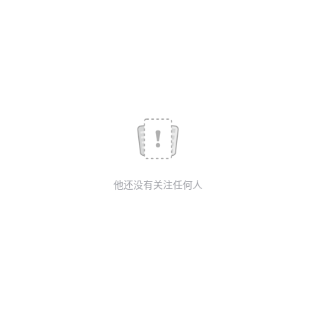
我
注
的
开
的
Programs
发
支
者
持
学
我
堂
他还没有关注任何人
的
我
我
技
的
的
我
术
云
课
的
我
支
声
程
认
的
我