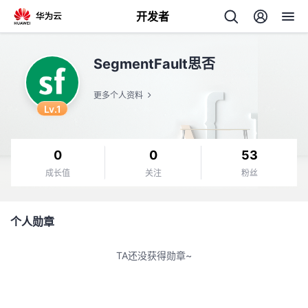
开发者
返
SegmentFault思否
回
更多个人资料
Lv.1
0
0
53
个
成长值
关注
粉丝
我
人
个人勋章
的
主
TA还没获得勋章~
开
页
发