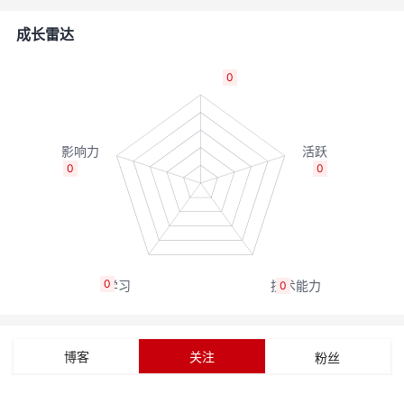
者
成长雷达
我
0
的
我
博
的
我
0
0
客
论
的
我
坛
圈
的
我
0
0
子
直
的
我
我
播
活
的
博客
关注
粉丝
我
动
关
的