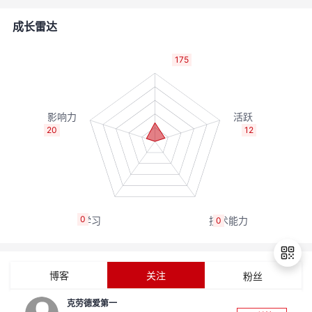
的
Programs
发
者
成长雷达
支
者
我
175
持
学
的
我
我
堂
博
的
我
20
12
的
我
客
论
的
我
我
技
的
坛
圈
的
我
的
我
0
0
术
云
子
直
的
我
课
的
我
支
声
播
活
的
程
认
的
我
博客
关注
粉丝
持
建
动
关
证
实
的
克劳德爱第一
退