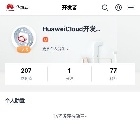
开发者
返
HuaweiCloud开发工具
回
Lv.3
更多个人资料
207
1
77
个
成长值
关注
粉丝
我
人
个人勋章
我
的
主
TA还没获得勋章~
我
的
开
页
我
的
开
发