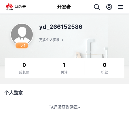
开发者
返
yd_266152586
回
更多个人资料
Lv.1
0
1
0
个
成长值
关注
粉丝
我
人
个人勋章
的
主
TA还没获得勋章~
开
页
发