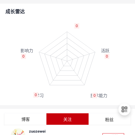
者
成长雷达
我
0
的
我
博
的
我
0
0
客
论
的
我
坛
圈
的
我
0
0
子
直
的
我
我
播
活
的
博客
关注
粉丝
我
动
关
的
zuozewei
退