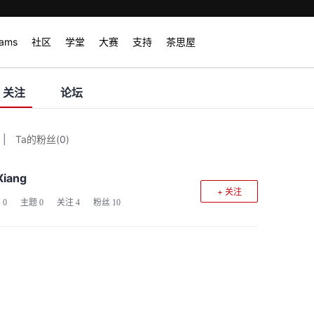
rams
社区
学堂
大赛
支持
茶思屋
关注
论坛
|
Ta的粉丝
(
0
)
Xiang
+ 关注
客
0
主题
0
关注
4
粉丝
10