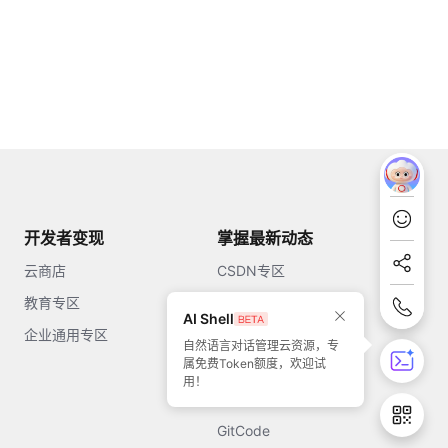
开发者变现
掌握最新动态
云商店
CSDN专区
教育专区
知乎
AI Shell
企业通用专区
开源中国
自然语言对话管理云资源，专
属免费Token额度，欢迎试
51CTO
用！
今日头条
GitCode