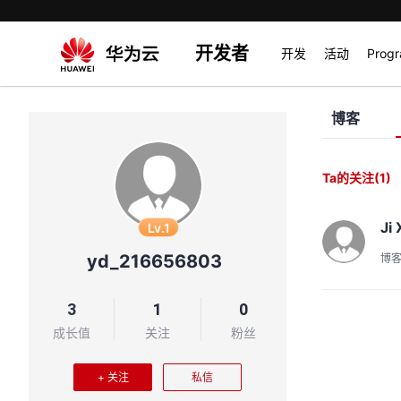
开发者
开发
活动
Prog
博客
Ta的关注
(1)
Ji 
Lv.1
yd_216656803
博
3
1
0
成长值
关注
粉丝
+ 关注
私信