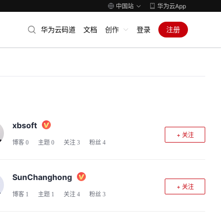
中国站
华为云App
华为云码道
文档
创作
登录
注册
xbsoft
+ 关注
博客
0
主题
0
关注
3
粉丝
4
SunChanghong
+ 关注
博客
1
主题
1
关注
4
粉丝
3