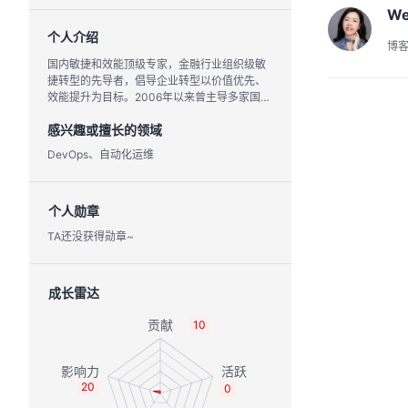
W
个人介绍
博
国内敏捷和效能顶级专家，金融行业组织级敏
捷转型的先导者，倡导企业转型以价值优先、
效能提升为目标。2006年以来曾主导多家国
有、股份、城/农商行和其它企业的组织级敏捷
感兴趣或擅长的领域
和DevOps转型。
DevOps、自动化运维
个人勋章
TA还没获得勋章~
成长雷达
10
20
0