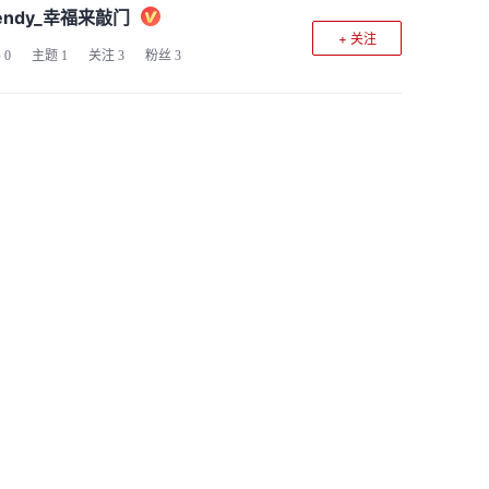
endy_幸福来敲门
+ 关注
客
0
主题
1
关注
3
粉丝
3