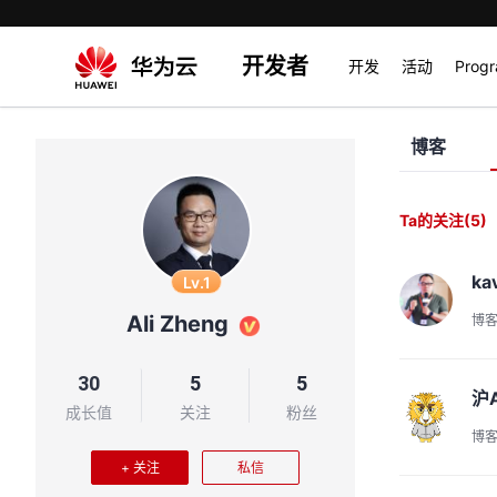
开发者
开发
活动
Prog
博客
Ta的关注
(5)
ka
Lv.1
Ali Zheng
博
30
5
5
沪
成长值
关注
粉丝
博
+ 关注
私信