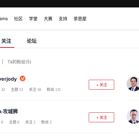
rams
社区
学堂
大赛
支持
茶思屋
关注
论坛
|
Ta的粉丝
(
5
)
verjody
+ 关注
客
32
主题
13
关注
10
粉丝
131
A·攻城狮
+ 关注
客
0
主题
0
关注
2
粉丝
2