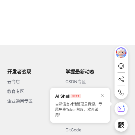
开发者变现
掌握最新动态
云商店
CSDN专区
教育专区
知乎
AI Shell
企业通用专区
开源中国
自然语言对话管理云资源，专
属免费Token额度，欢迎试
51CTO
用！
今日头条
GitCode