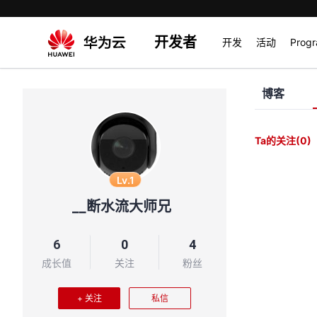
开发者
开发
活动
Prog
博客
Ta的关注
(0)
Lv.1
__断水流大师兄
6
0
4
成长值
关注
粉丝
+ 关注
私信