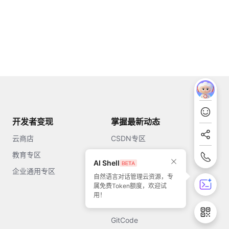
开发者变现
掌握最新动态
云商店
CSDN专区
教育专区
知乎
AI Shell
企业通用专区
开源中国
自然语言对话管理云资源，专
属免费Token额度，欢迎试
51CTO
用！
今日头条
GitCode