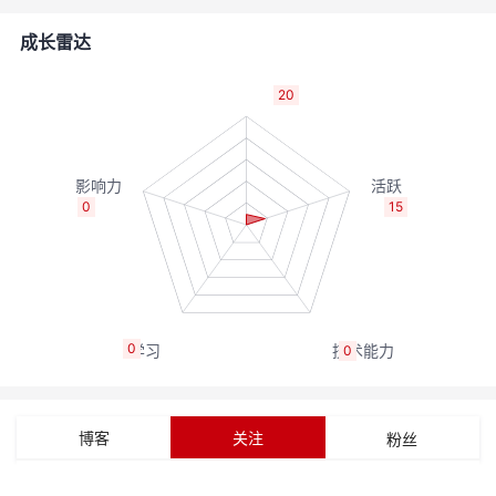
的
Programs
发
者
成长雷达
支
者
我
20
持
学
的
我
我
堂
博
的
我
0
15
的
我
客
论
的
我
我
技
的
坛
圈
的
我
的
我
0
0
术
云
子
直
的
我
课
的
我
支
声
播
活
的
程
认
的
我
博客
关注
粉丝
持
建
动
关
证
实
的