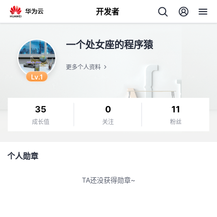
开发者
返
一个处女座的程序猿
回
更多个人资料
Lv.1
35
0
11
个
成长值
关注
粉丝
我
人
个人勋章
我
的
主
TA还没获得勋章~
我
的
开
页
我
的
开
发