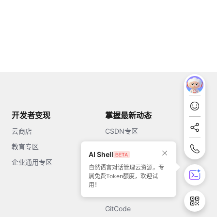
开发者变现
掌握最新动态
云商店
CSDN专区
教育专区
知乎
AI Shell
企业通用专区
开源中国
自然语言对话管理云资源，专
属免费Token额度，欢迎试
51CTO
用！
今日头条
GitCode